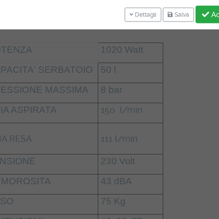
Ac
ATTERISTICHE TECNICHE:
Dettagli
Salva
TENZA
1020 Watt
PACITA' SERBATOIO
50 l
ESSIONE MASSIMA
8 bar
IA ASPIRATA
150 l/min
IA RESA
111 l/min
NSIONE
230 Volt
MOROSITA
43 dBA
SO
75 Kg