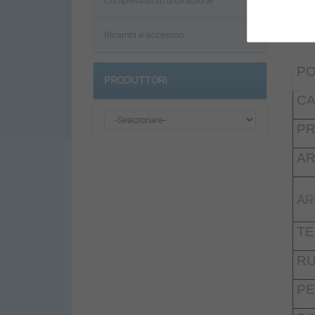
Compressori su ordinazione
CAR
Ricambi e accessori
PO
PRODUTTORI
CA
PR
AR
AR
TE
RU
PE