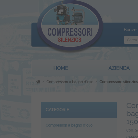
Benven
HOME
AZIENDA
Compressori a bagno d'olio
Compressore silenzios
Com
CATEGORIE
bag
15
Compressori a bagno d'olio
Cod. 
Catego