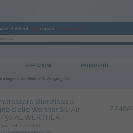
uto! Effettua il
login
oppure
crea un account
SPEDIZIONI
PAGAMENTI
o a bagno d'olio Werther Sil-Air 150/50 AL
pressore silenzioso a
2.249,
no d'olio Werther Sil-Air
0/50 AL WERTHER
SA150/50AL |
WERTHER
ria:
Compressori a bagno d'olio