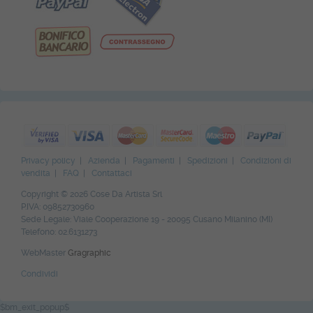
Privacy policy
|
Azienda
|
Pagamenti
|
Spedizioni
|
Condizioni di
vendita
|
FAQ
|
Contattaci
Copyright © 2026 Cose Da Artista Srl
P.IVA: 09852730960
Sede Legale: Viale Cooperazione 19 - 20095 Cusano Milanino (MI)
Telefono: 02.6131273
WebMaster
Gragraphic
Condividi
$bm_exit_popup$