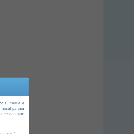
AIR
social media e
i nostri partner
narle con altre
ormance /