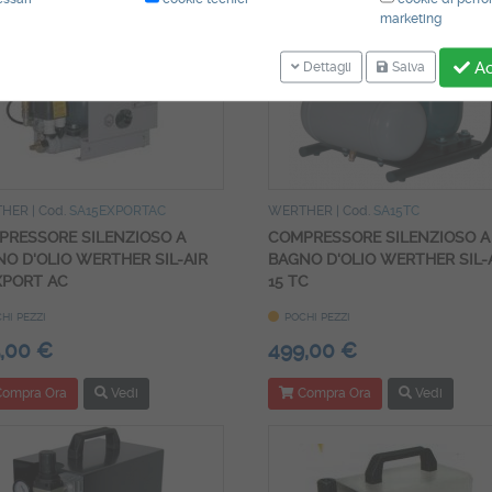
marketing
Ac
Dettagli
Salva
THER
| Cod.
SA15EXPORTAC
WERTHER
| Cod.
SA15TC
PRESSORE SILENZIOSO A
COMPRESSORE SILENZIOSO A
O D'OLIO WERTHER SIL-AIR
BAGNO D'OLIO WERTHER SIL-
XPORT AC
15 TC
HI PEZZI
POCHI PEZZI
,00 €
499,00 €
ompra Ora
Vedi
Compra Ora
Vedi