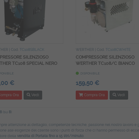
THER
| Cod.
TC108SBLACK
WERTHER
| Cod.
TC108CWHITE
PRESSORE SILENZIOSO
COMPRESSORE SILENZIOSO
HER TC108 SPECIAL NERO
WERTHER TC108/C BIANCO
PONIBILE
DISPONIBILE
,00 €
159,50 €
ompra Ora
Vedi
Compra Ora
Vedi
8
(su
8
)
pre attenzione al dettaglio, competenze tecniche, passione nel nostro lavoro e
one alle esigenze del cliente sono i punti di forza che ci hanno permesso di ecce
tore della
vendita di Portata fino a 15 litri/minuto
.