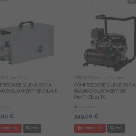
THER
| Cod.
SA15A
WERTHER
| Cod.
15TCpanther
PRESSORE SILENZIOSO A
COMPRESSORE SILENZIOSO A
O D'OLIO WERTHER SIL-AIR
BAGNO D'OLIO WERTHER
PANTHER 15 TC
PONIBILE
DISPONIBILE
,00 €
549,00 €
ompra Ora
Vedi
Compra Ora
Vedi