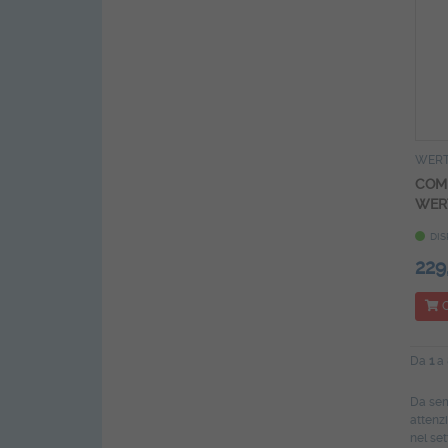
WER
COM
WERT
DIS
229
C
Da
1
a
Da sem
attenzi
nel set