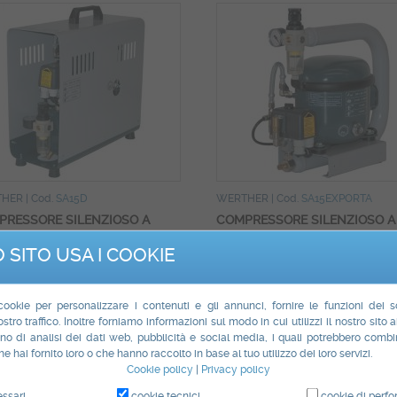
THER
| Cod.
SA15D
WERTHER
| Cod.
SA15EXPORTA
PRESSORE SILENZIOSO A
COMPRESSORE SILENZIOSO A
O D'OLIO WERTHER SIL-AIR
BAGNO D'OLIO WERTHER SIL-
 SITO USA I COOKIE
15 EXPORT A
PONIBILE
DISPONIBILE
 cookie per personalizzare i contenuti e gli annunci, fornire le funzioni dei 
,00 €
395,00 €
ostro traffico. Inoltre forniamo informazioni sul modo in cui utilizzi il nostro sito a
o di analisi dei dati web, pubblicità e social media, i quali potrebbero combi
ompra Ora
Vedi
Compra Ora
Vedi
e hai fornito loro o che hanno raccolto in base al tuo utilizzo dei loro servizi.
Cookie policy
|
Privacy policy
ssari
cookie tecnici
cookie di perf