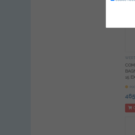
WER
COM
BAGN
15 E
POC
465
C