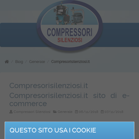
Blog
Generale
Compresorisilenziosi.it
Compresorisilenziosi.it
Compresorisilenziosi.it sito di e-
commerce
Compressori Silenziosi
Generale
06/11/2018
07/11/2018
Compresorisilenziosi.it
è un giovane e dinamico sito di e-commerce
QUESTO SITO USA I COOKIE
specializzato nella vendita di
Compressori Silenziosi
delle migliori
marche a prezzi competitivi.