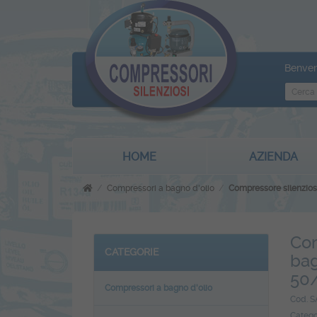
Benven
HOME
AZIENDA
Compressori a bagno d'olio
Compressore silenzioso
Com
CATEGORIE
bag
50
Compressori a bagno d'olio
Cod. 
Catego