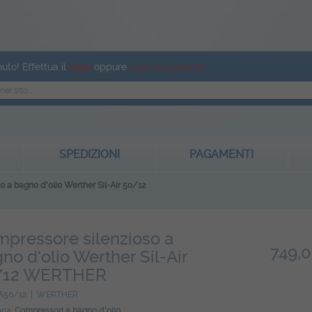
uto! Effettua il
login
oppure
crea un account
SPEDIZIONI
PAGAMENTI
 a bagno d'olio Werther Sil-Air 50/12
pressore silenzioso a
749,
no d'olio Werther Sil-Air
/12 WERTHER
SA50/12 |
WERTHER
ria:
Compressori a bagno d'olio