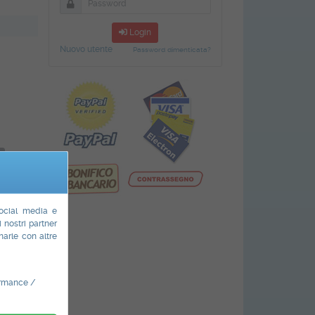
Login
Nuovo utente
Password dimenticata?
social media e
N 10
i nostri partner
narle con altre
ormance /