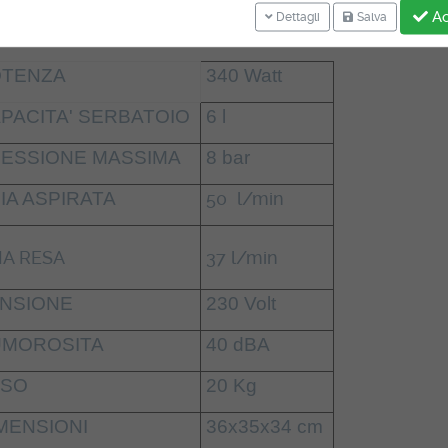
ATTERISTICHE TECNICHE:
Ac
Dettagli
Salva
TENZA
340 Watt
PACITA' SERBATOIO
6 l
ESSIONE MASSIMA
8 bar
IA ASPIRATA
50 l/min
IA RESA
37 l/min
NSIONE
230 Volt
MOROSITA
40 dBA
SO
20 Kg
MENSIONI
36x35x34 cm