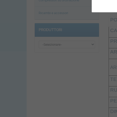
Compressori su ordinazione
CAR
Ricambi e accessori
PO
CA
PRODUTTORI
PR
AR
AR
TE
RU
PE
DI