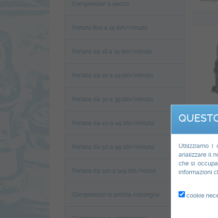
Compressori a secco
Portata fino a 15 litri/minuto
Portata da 16 a 19 litri/minuto
Portata da 20 a 29 litri/minuto
Portata da 30 a 39 litri/minuto
QUESTO
Portata da 40 a 49 litri/minuto
Desc
Utilizziamo i
Portata da 50 a 99 litri/minuto
COM
analizzare il n
che si occupan
SET
Portata da 100 a 149 litri/minut
informazioni ch
MOD
Compressori in pronta consegna
cookie nece
Uscita