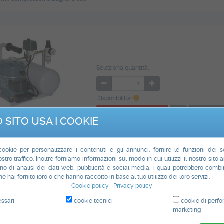
Seleziona quantità:
Disponibilità:
Aggiungi al carrello
Stampa
 SITO USA I COOKIE
rizione
Puoi acquistare anche
Recensioni
Richiedi informazioni
 cookie per personalizzare i contenuti e gli annunci, fornire le funzioni dei 
PRESSORE SU ORDINAZIONE - DISPONIBILE I
ostro traffico. Inoltre forniamo informazioni sul modo in cui utilizzi il nostro sito a
o di analisi dei dati web, pubblicità e social media, i quali potrebbero combi
TIMANE CIRCA
e hai fornito loro o che hanno raccolto in base al tuo utilizzo dei loro servizi.
Cookie policy
|
Privacy policy
ELLO CON SERBATOIO ORIZZONTALE.
ssari
cookie tecnici
cookie di perf
 con attacco da 1/4" femmina.
marketing