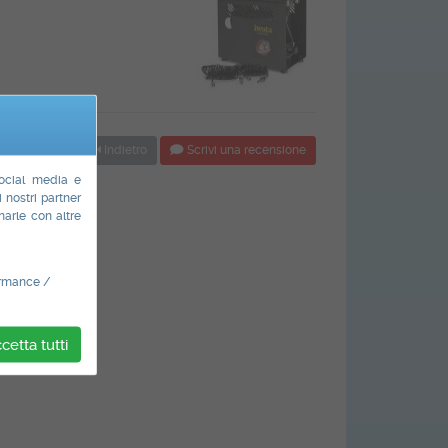
Indietro
Scrivi una recensione
social media e
i nostri partner
narle con altre
ormance /
cetta tutti