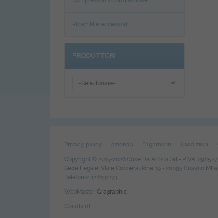
Compressori su ordinazione
Ricambi e accessori
PRODUTTORI
Privacy policy
|
Azienda
|
Pagamenti
|
Spedizioni
|
Copyright © 2015-2026 Cose Da Artista Srl - P.IVA: 098527
Sede Legale: Viale Cooperazione 19 - 20095 Cusano Milan
Telefono: 02.6131273
WebMaster
Gragraphic
Condividi