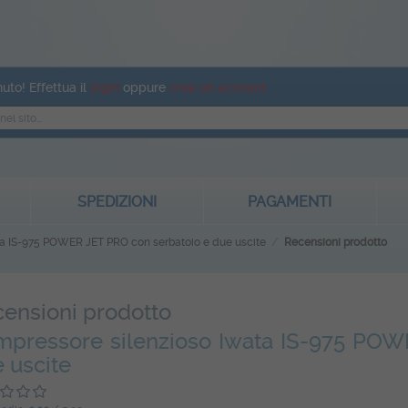
uto! Effettua il
login
oppure
crea un account
SPEDIZIONI
PAGAMENTI
ta IS-975 POWER JET PRO con serbatoio e due uscite
Recensioni prodotto
ensioni prodotto
pressore silenzioso Iwata IS-975 POW
 uscite