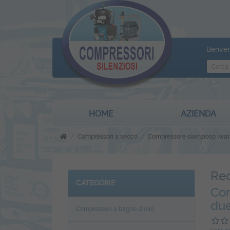
Benven
HOME
AZIENDA
Compressori a secco
Compressore silenzioso Iwa
Rec
CATEGORIE
Com
due
Compressori a bagno d'olio